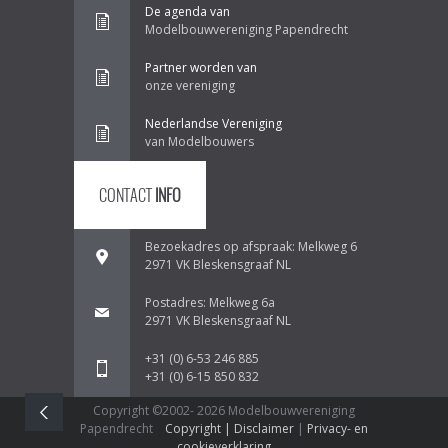
De agenda van
Modelbouwvereniging Papendrecht
Partner worden van
onze vereniging
Nederlandse Vereniging
van Modelbouwers
CONTACT
INFO
Bezoekadres op afspraak: Melkweg 6
2971 VK Bleskensgraaf NL
Postadres: Melkweg 6a
2971 VK Bleskensgraaf NL
+31 (0) 6-53 246 885
+31 (0) 6-15 850 832
Copyright ©2002-
2026 Modelbouwvereniging
Papendrecht
Copyright | Disclaimer
|
Privacy- en
cookieverklaring