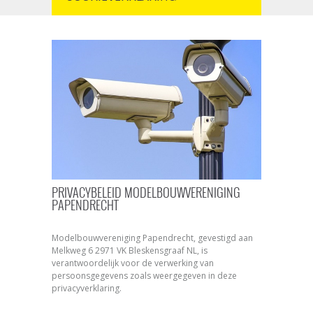
PRIVACYBELEID MODELBOUWVERENIGING
PAPENDRECHT
Modelbouwvereniging Papendrecht, gevestigd aan
Melkweg 6 2971 VK Bleskensgraaf NL, is
verantwoordelijk voor de verwerking van
persoonsgegevens zoals weergegeven in deze
privacyverklaring.