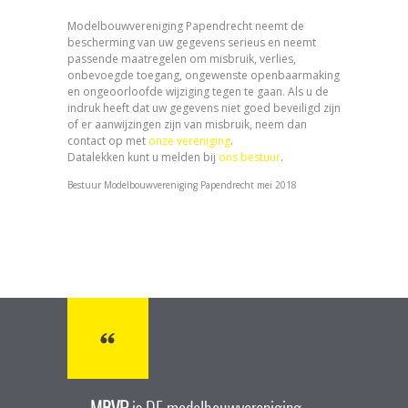
Modelbouwvereniging Papendrecht neemt de
bescherming van uw gegevens serieus en neemt
passende maatregelen om misbruik, verlies,
onbevoegde toegang, ongewenste openbaarmaking
en ongeoorloofde wijziging tegen te gaan. Als u de
indruk heeft dat uw gegevens niet goed beveiligd zijn
of er aanwijzingen zijn van misbruik, neem dan
contact op met
onze vereniging
.
Datalekken kunt u melden bij
ons bestuur
.
Bestuur Modelbouwvereniging Papendrecht mei 2018
MBVP
is DE modelbouwvereniging