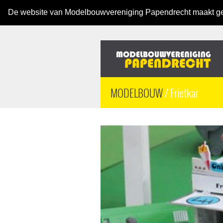
De website van Modelbouwvereniging Papendrecht maakt ge
MODELBOUW
/ Frietkar