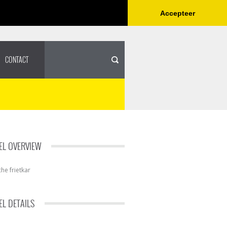
Accepteer
CONTACT
L OVERVIEW
che frietkar
L DETAILS